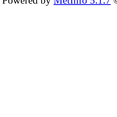
Powered by
MetInfo 5.1.7
©