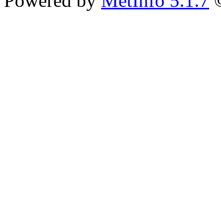
Powered by
MetInfo 5.1.7
©