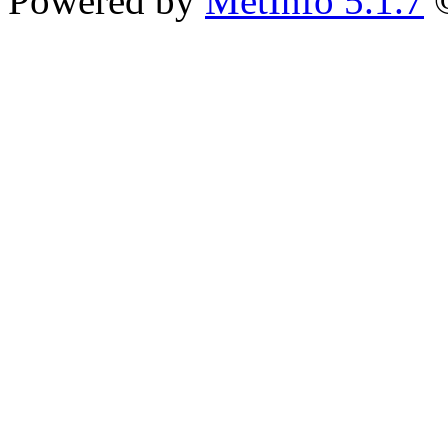
Powered by
MetInfo 5.1.7
©