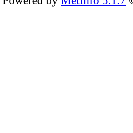
Powered by
MetInfo 5.1.7
©