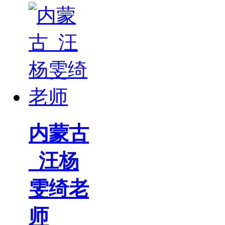
内蒙古
_汪杨
雯绮老
师