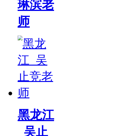
琳滨老
师
黑龙江
_吴止