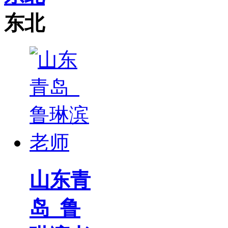
东北
山东青
岛_鲁