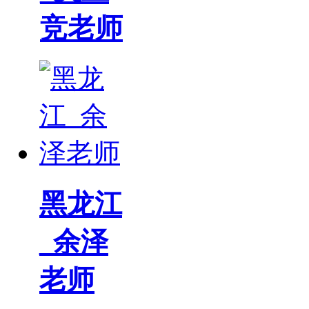
竞老师
黑龙江
_余泽
老师