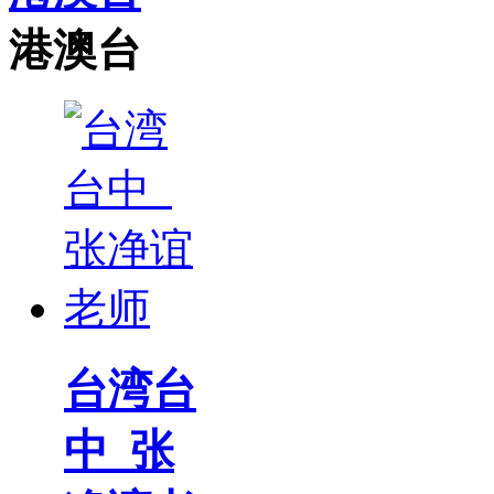
港澳台
台湾台
中_张