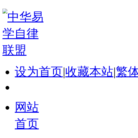
设为首页
|
收藏本站
|
繁
网站
首页