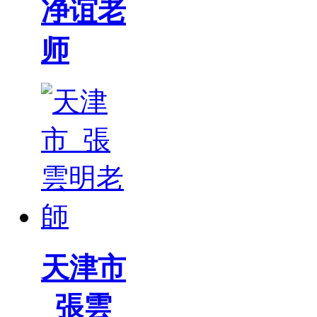
净谊老
师
天津市
_張雲