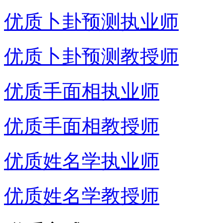
优质卜卦预测执业师
优质卜卦预测教授师
优质手面相执业师
优质手面相教授师
优质姓名学执业师
优质姓名学教授师