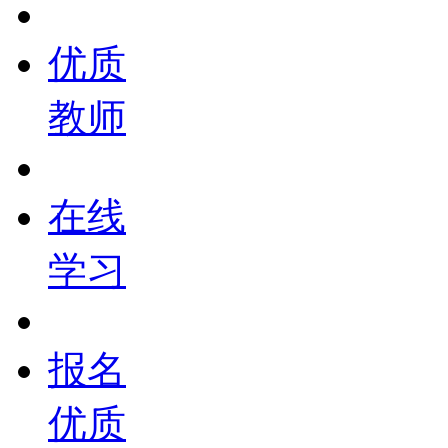
优质
教师
在线
学习
报名
优质