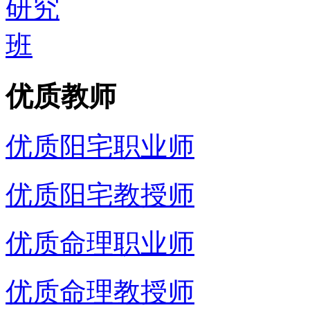
优质教师
优质阳宅职业师
优质阳宅教授师
优质命理职业师
优质命理教授师