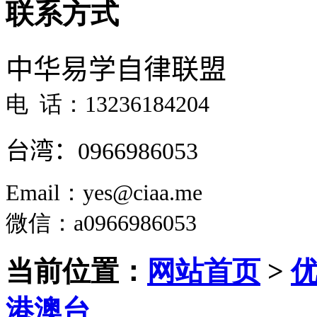
联系方式
中华易学自律联盟
电 话：13236184204
台湾：
0966986053
Email：yes@ciaa.me
微信
：a0966986053
当前位置：
网站首页
>
港澳台