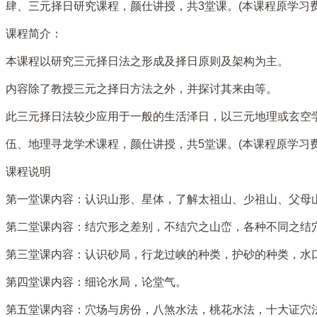
肆、三元择日研究课程，颜仕讲授，共3堂课。(本课程原学习费用
课程简介：
本课程以研究三元择日法之形成及择日原则及架构为主。
内容除了教授三元之择日方法之外，并探讨其来由等。
此三元择日法较少应用于一般的生活泽日，以三元地理或玄空
伍、地理寻龙学术课程，颜仕讲授，共5堂课。(本课程原学习费用
课程说明
第一堂课内容：认识山形、星体，了解太祖山、少祖山、父母山
第二堂课内容：结穴形之差别，不结穴之山峦，各种不同之结
第三堂课内容：认识砂局，行龙过峡的种类，护砂的种类，水
第四堂课内容：细论水局，论堂气。
第五堂课内容：穴场与房份，八煞水法，桃花水法，十大证穴