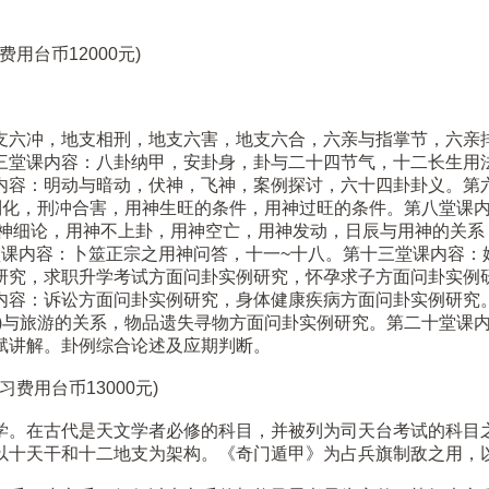
用台币12000元)
支六冲，地支相刑，地支六害，地支六合，六亲与指掌节，六亲
三堂课内容：八卦纳甲，安卦身，卦与二十四节气，十二长生用法
内容：明动与暗动，伏神，飞神，案例探讨，六十四卦卦义。第六
克制化，刑冲合害，用神生旺的条件，用神过旺的条件。第八堂课
原神细论，用神不上卦，用神空亡，用神发动，日辰与用神的关系
堂课内容：卜筮正宗之用神问答，十一~十八。第十三堂课内容：
研究，求职升学考试方面问卦实例研究，怀孕求子方面问卦实例
内容：诉讼方面问卦实例研究，身体健康疾病方面问卦实例研究
神)与旅游的关系，物品遗失寻物方面问卦实例研究。第二十堂课
赋讲解。卦例综合论述及应期判断。
费用台币13000元)
学。在古代是天文学者必修的科目，并被列为司天台考试的科目
以十天干和十二地支为架构。《奇门遁甲》为占兵旗制敌之用，