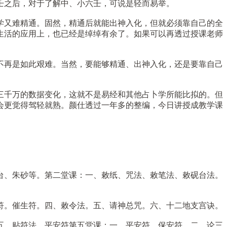
壬之后，对于了解中、小六壬，可说是轻而易举。
学又难精通。固然，精通后就能出神入化，但就必须靠自己的全
生活的应用上，也已经是绰绰有余了。如果可以再透过授课老师
不再是如此艰难。当然，要能够精通、出神入化，还是要靠自己
三千万的数据变化，这就不是易经和其他占卜学所能比拟的。但
会更觉得驾轻就熟。颜仕透过一年多的整编，今日讲授成教学课
台、朱砂等。第二堂课：一、敕纸、咒法、敕笔法、敕砚台法。
符。催生符。四、敕令法。五、请神总咒。六、十二地支宫诀。
五、贴符法。平安符第五堂课：一、平安符、保安符。二、论三