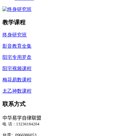
教学课程
终身研究班
影音教育全集
阳宅专用罗盘
阳宅视频课程
梅花易数课程
太乙神数课程
联系方式
中华易学自律联盟
电 话：13236184204
台湾：
0966986053