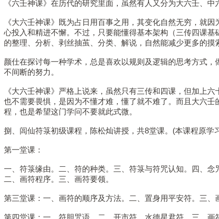
《六壬神课》在历代的研究里面，虽然有人又分为大六壬、中
《大六壬神课》既为占日用百事之用，其变化自然无穷，就因
心投入和精进不懈。不过，只要能懂得基本架构（三传四课基
的整理、分析、剥丝抽茧、分类、解说，自然能减少更多的摸
颜仕在探讨每一种学术，总是喜欢以规则及逻辑的思考方式，
不间断的努力。
《大六壬神课》严格上说来，虽然只有三传和四课，但加上六
也不需要畏惧，是因为不懂才难，懂了就不难了。而且大六壬
程，也是希望这门学问不要就此式微。
捌、闾仙符箓初级课程，陈松灿讲授，共8堂课。(本课程原学习费
第一堂课：
一、符箓缘由。二、符的种类。三、符箓与符咒认知。四、念
二、画符程序。三、画符要领。
第三堂课：一、画符的顺序及方法。二、置身用平安符。三、
第四堂课：一、符胆咒语。二、开市符、水德星君符。三、画