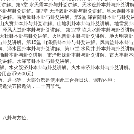
爻讲解。第5堂 水天需本卦与卦爻讲解。天水讼卦本卦与卦爻讲
卦与卦爻讲解。第7堂 天泽履卦本卦与卦爻讲解。地天泰卦本卦
爻讲解。雷地豫卦本卦与卦爻讲解。第9堂 泽雷随卦本卦与卦爻
。山火贲卦本卦与卦爻讲解。山地剥卦本卦与卦爻讲解。地雷复卦
泽风大过卦本卦与卦爻讲解。 第12堂 坎为水卦本卦与卦爻讲
天大壮卦本卦与卦爻讲解。火地晋卦本卦与卦爻讲解。地火明夷卦
卦爻讲解。第15堂 山泽损卦本卦与卦爻讲解。风雷益卦本卦与
。泽水困卦本卦与卦爻讲解。第17堂 水风井 卦本卦与卦爻讲
山渐卦本卦与卦爻讲解。雷泽归妹卦本卦与卦爻讲解。雷火丰卦本
爻讲解。水泽节卦本卦与卦爻讲解。
讲解。水火旣济卦本卦与卦爻讲解。火水未济卦本卦与卦爻讲解。
台币5500元)
历、通书等，大部分都是使用此三合择日法。课程内容：
虎遁法五鼠遁法．二十四节气。
．八卦与方位。