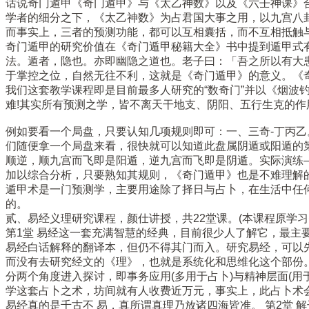
话说奇门遁甲《奇门遁甲》与《太乙神数》以及《六壬神课》
学者的细分之下，《太乙神数》为占君国大事之用，以九宫八
而事实上，三者的预测功能，都可以互相囊括，而不互相抵触
奇门遁甲的研究价值在《奇门遁甲秘籍大全》书中提到遁甲式
法。遁者，隐也。亦即幽隐之道也。老子曰：「吾之所以有大
于掌控之位，自然无往不利，这就是《奇门遁甲》的意义。《奇门
我们这套教学课程即是目前最多人研究的“数奇门”并以《烟
难!其实所有预测之学，皆不离天干地支、阴阳、五行生克的
例如要看一个局盘，只要认知几项规则即可：一、三奇-丁丙
们随便拿一个局盘来看，很快就可以知道此盘属阴遁或阳遁的第
顺逆，顺九宫而飞即是阳遁，逆九宫而飞即是阴遁。实际演练
加以综合分析，只要熟知其规则，《奇门遁甲》也是不难理解
遁甲术是一门预测学，主要用途除了择日与占卜，在生活中任
的。
贰、易经义理研究课程，颜仕讲授，共22堂课。(本课程原学习费
第1堂 易经这一套充满智慧的经典，目前很少人了解它，最主
易经白话解释的翻译本，但仍不得其门而入。研究易经，可以
而没有去研究经文的《理》，也就是系统化和思维化这个部份
分两个角度进入探讨，即事务应用(多用于占卜)与精神层面(
学这套占卜之术，坊间就有人收费近万元，事实上，此占卜术
易经真的是千古不 易，真所谓真理乃放诸四海皆准。 第2堂 解