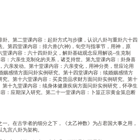
排卦。第二堂课内容：起卦方式与步骤，认识八卦与重卦六十四
。第四堂课内容：排六兽(六神)，旬空与指掌节，用神，原
堂课内容：六十四卦卦义，解卦基础观念应用解说--生克制
内容：六亲生克制化的关系，诸爻持世。第九堂课内容：卦身喜
，六亲发动。第十堂课内容：六亲变化，用神分类，世应论用
婚姻感情方面问卦实例研究。第十四堂课内容：续婚姻感情方
研究。第十六堂课内容：买卖货品求财方面问卦实例研究。第十
。第十九堂课内容：续身体健康疾病方面问卦实例研究，怀孕生
内容：应期深入研究。第二十一堂课内容：卜筮正宗黄金策总断
之一。在古学者的细分之下，《太乙神数》为占君国大事之用，
以九宫八卦为架构。