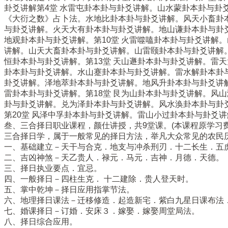
卦爻讲解第4堂 水雷屯卦本卦与卦爻讲解。山水蒙卦本卦与卦
《大衍之数》占卜法。水地比卦本卦与卦爻讲解。风天小畜卦本
与卦爻讲解。火天大有卦本卦与卦爻讲解。地山谦卦本卦与卦
地观卦本卦与卦爻讲解。第10堂 火雷噬嗑卦本卦与卦爻讲解
讲解。山天大畜卦本卦与卦爻讲解。山雷颐卦本卦与卦爻讲解。
恒卦本卦与卦爻讲解。第13堂 天山遯卦本卦与卦爻讲解。雷
卦本卦与卦爻讲解。水山蹇卦本卦与卦爻讲解。雷水解卦本卦与
卦爻讲解。泽地萃卦本卦与卦爻讲解。地风升卦本卦与卦爻讲解
雷卦本卦与卦爻讲解。第18堂 艮为山卦本卦与卦爻讲解。风
卦与卦爻讲解。兑为泽卦本卦与卦爻讲解。风水涣卦本卦与卦
第20堂 风泽中孚卦本卦与卦爻讲解。雷山小过卦本卦与卦爻
叁、三合择日职业课程，颜仕讲授，共9堂课。(本课程原学习费用
三合择日学，属于一般常见的择日方法，举凡大众常见的农民
一、基础建立－天干与合克．地支与冲杀刑刃．十二长生．五
二、吉凶神煞－天乙贵人．禄元．马元．吉神．月德．天德。
三、择日执业要点．宜忌。
四、一般择日－四柱生克． 十二建除．贵人登天时。
五、掌中乾坤－择日应用指掌节法。
六、地理择日课法－迁移修造．起造新宅．紫白九星日课布法
七、婚课择日－订婚．安床３．嫁娶．嫁娶周堂局法。
八、择日综合应用。