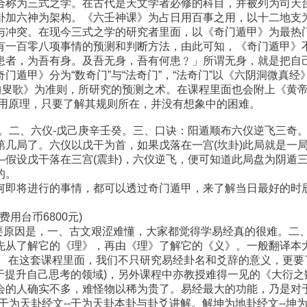
合称为三式之学。在古代是天文学者必修的科目，并被列为司天
卦加六神为架构。《六壬神课》为占日用百事之用，以十二地支
与冲突。在现今三式之学的研究者里面，以《奇门遁甲》为最热
有一百零八项事情的预测和判断方法，由此可知，《奇门遁甲》
患者，为吾有身。及吾无身，吾有何患﹖」所谓无身，就是把自
遁甲》分为“数奇门”与“法奇门”，“法奇门”以《六阴洞微真经
波钓叟歌》为准则，所研究的预测之术。在课程里面也会附上《黄
作用原理，只要了解其规则所在，并没有想象中的困难。
乙。二、六仪-戊己庚辛壬癸。三、口诀：阳遁顺布六仪逆飞三奇
几局了。六仪以戊干为首，如果戊落在一宫(坎卦)此局就是一局
—假设戊干落在三宫(震卦)，六仪逆飞，便可知道此局盘为阴遁
的。
何即将进行的事情，都可以透过奇门遁甲，来了解当日最好的时
用台币6800元)
要原因是，一、古文艰涩难懂，大家都觉得学易经真的很难。二
先从了解它的《理》，再由《理》了解它的《义》。一般翻译本
。 在这套课程里面，我们不只研究易经卦名和爻辞的意义，更要
用于提升自己思考的领域)，另外课程中亦教授难得一见的《大衍
会的人确实不多，难怪物以稀为贵了。易经最大的功能，乃是对于
干为天卦经文--干为天卦本卦与卦爻讲解。解坤为地卦经文--坤