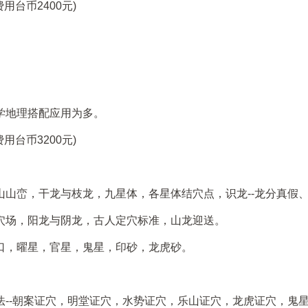
台币2400元)
学地理搭配应用为多。
台币3200元)
山峦，干龙与枝龙，九星体，各星体结穴点，识龙--龙分真假
穴场，阳龙与阴龙，古人定穴标准，山龙迎送。
口，曜星，官星，鬼星，印砂，龙虎砂。
法--朝案证穴，明堂证穴，水势证穴，乐山证穴，龙虎证穴，鬼