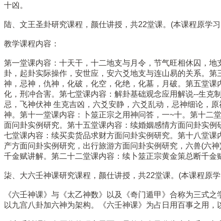
十凶。
陆、文王圣卦研究课程，颜仕讲授，共22堂课。(本课程原学习费
教学课程内容：
第一堂课内容：十天干，十二地支与月令，节气旺相休囚，地
卦，起卦实际操作，安世应，安六爻地支与连山易的关系。第
神，忌神，仇神，化破，化空，化绝，化墓，月破。第五堂课
化，刑冲合害。第七堂课内容：解卦基础观念应用解说--生
忌，飞神伏神 生克吉凶，六爻安静，六爻乱动，忌神细论，
神。第十一堂课内容：卜筮正宗之用神问答，一~十。第十二
面问卦实例研究。第十五堂课内容：续婚姻感情方面问卦实例
七堂课内容：续买卖货品求财方面问卦实例研究。第十八堂课
产方面问卦实例研究，出行旅游方面问卦实例研究，六兽(六
千金赋讲解。第二十二堂课内容：续卜筮正宗黄金策总断千金
柒、大六壬神课研究课程，颜仕讲授，共22堂课。(本课程原学习
《六壬神课》与《太乙神数》以及《奇门遁甲》合称为三式之
以九宫八卦加六神为架构。《六壬神课》为占日用百事之用，