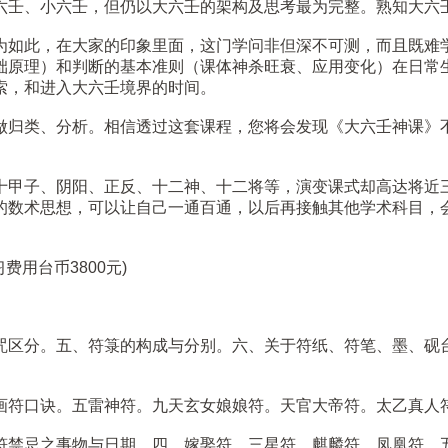
六壬、小六壬，但仍以大六壬的架构及思考最为完整。熟知大六
为如此，在大家的印象里面，这门学问非但深不可测，而且既难
础原理）和判断的基本准则（课体神杀旺衰、应用变化）在日常
索，和进入大六壬境界的时间。
做归类、分析。相信透过这套课程，您将会发现《大六壬神课》
十甲子、阴阳、正反、十二神、十二将等，演变课式却高达将近
的数术思想，可以让自己一通百通，以后再接触其他学术科目，
用台币3800元)
咒区分。五、符箓的构成与分别。六、关于符纸、符笔、墨、砚
画符口诀。五雷神符。九天玄女娘娘符。天官大帝符。太乙真人
符禁忌之事物与日期。四、嫁娶符、三星符、麒麟符、凤凰符。