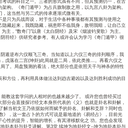
台考试的科目之一。三者的形式虽有不同，但其预测仍一，在古
为架构。《奇门遁甲》为占兵旗制敌之用，以九宫八卦为架构。
门，这当然与另二式的传承逐渐式微有关。
不是只为兵战而设，对于生活中各种事项都有其预测与使用之
己隐藏起来，我既隐藏，祸患即不临我身，敌明我暗，让自己立
》为主，“数奇门”以唐《太白阴经》及宋《烟波钓叟歌》为主。
帝阴符经》供研究者参考。有人或许会认为学习《奇门遁甲》很
。阴遁逆布六仪顺飞三奇。当知道以上六仪三奇的排列顺序，我
，戊落在二宫(坤卦)此局就是二局，依此类推…。再看六仪之
三局了。局盘预测的看法，绝大部分也是依照天干与神杀的特性
辰和方位，再利用具体做法达到趋吉避凶以及达到胜利成功的目
、能教这套学问的人相对的也越来越少了。 或许您也曾经买过
大部分会直接探讨经文本身所代表的《义》也就是卦名和卦解，
了解当初文王乃依据如何而赋予的卦名、卦解和爻辞？同时也
之数》，这一套占卜的方式可说是最地道的《易经占》，目前光
心性的提升，智能的增长，有其潜移默化之 功。您也会发现
为地卦本卦与卦爻讲解。第3堂 续坤为地卦经文--坤为地卦本卦与