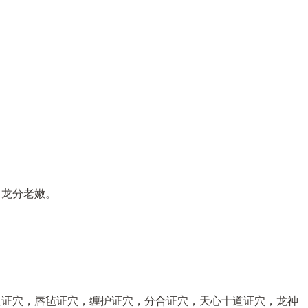
、龙分老嫩。
星证穴，唇毡证穴，缠护证穴，分合证穴，天心十道证穴，龙神